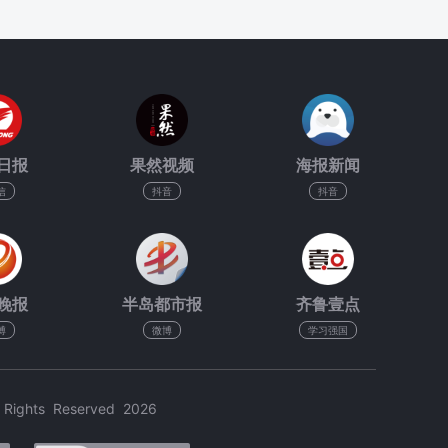
日报
果然视频
海报新闻
信
抖音
抖音
晚报
半岛都市报
齐鲁壹点
博
微博
学习强国
hts Reserved 2026