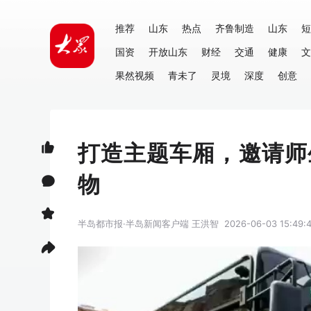
推荐
山东
热点
齐鲁制造
山东
短
国资
开放山东
财经
交通
健康
文
果然视频
青未了
灵境
深度
创意
打造主题车厢，邀请师
物
半岛都市报·半岛新闻客户端
王洪智
2026-06-03 15:49: