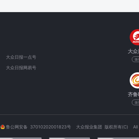
大众
大众日报一点号
微
大众日报网易号
齐鲁
微
3
鲁公网安备 37010202001823号 大众报业集团 版权所有(C) All Rig