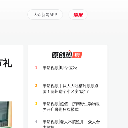
大众新闻APP
节礼
果然视频|时令·立秋
1
果然视频｜从人人吐槽到频频点
2
赞！德州这个小区变“暖”了
果然视频|超值！济南野生动物世
3
界开启暑期狂欢模式
果然视频|老人不慎坠井，众人合
4
力施救