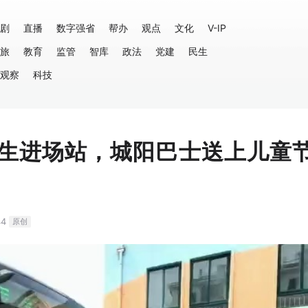
剧
直播
数字强省
帮办
观点
文化
V-IP
旅
教育
监管
智库
政法
党建
民生
观察
科技
生进场站，城阳巴士送上儿童
44
原创