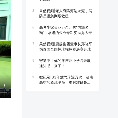
果然视频|老人身陷河边淤泥，消
5
防员紧急到场救援
高考生家长花万余元买“内部名
6
额”，承诺的公办专科变民办大专
果然视频|鹿扬集团董事长郑晓平
7
为泰国全国棒球锦标赛决赛开球
寄送中！你的枣庄职业学院录取
8
通知书，来了！
微纪录|33年放气球近万次，济南
9
高空气象观测员：准时准确是底
线