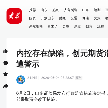
推荐
山东
热点
齐鲁制造
山东
短剧
国资
开放山东
财经
交通
健康
文旅
果然视频
青未了
灵境
深度
创意
观察
内控存在缺陷，创元期货
遭警示
24小时 | 2026-06-04 08:28:07
原创
6月2日，山东证监局发布行政监管措施决定书
部采取责令改正措施。