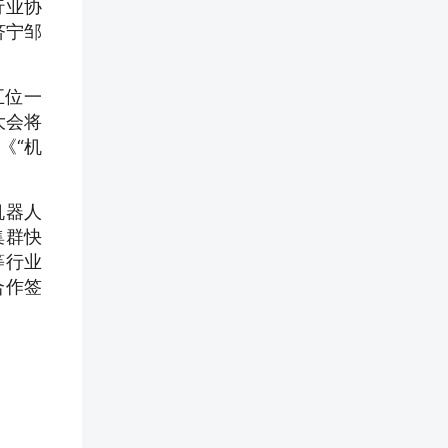
行业协
济宁邹
五位一
大会将
《“机
机器人
集群快
等行业
合作签