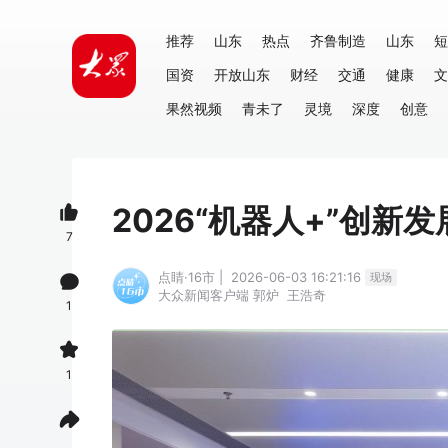
推荐
山东
热点
齐鲁制造
山东
短
国资
开放山东
财经
交通
健康
文
果然视频
青未了
灵境
深度
创意
2026“机器人+”创新
7
点睛·16市 | 2026-06-03 16:21:16
现场
大众新闻客户端
郭炉
王浩奇
1
1