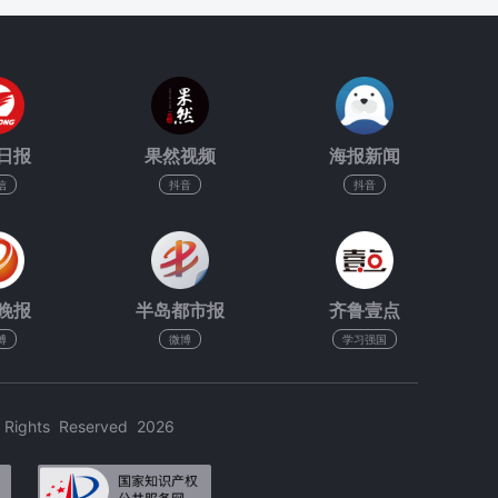
日报
果然视频
海报新闻
信
抖音
抖音
晚报
半岛都市报
齐鲁壹点
博
微博
学习强国
hts Reserved 2026