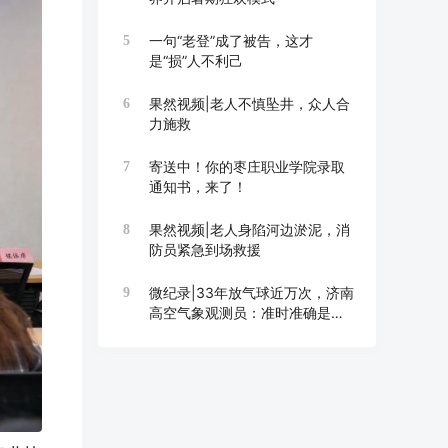
一句“老登”成了被告，这才
5
是“损”人不利己
果然视频|老人不慎坠井，众人合
6
力施救
寄送中！你的枣庄职业学院录取
7
通知书，来了！
果然视频|老人身陷河边淤泥，消
8
防员紧急到场救援
微纪录|33年放气球近万次，济南
9
高空气象观测员：准时准确是底
线