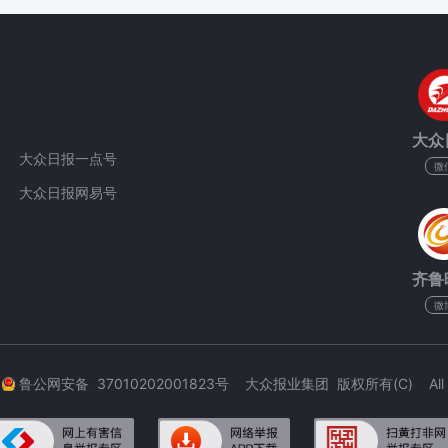
大众
大众日报一点号
微
大众日报网易号
齐鲁
微
3
鲁公网安备 37010202001823号 大众报业集团 版权所有(C) All Rig