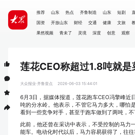
推荐
山东
热点
齐鲁制造
山东
短剧
国资
开放山东
财经
交通
健康
文旅
果然视频
青未了
灵境
深度
创意
观察
莲花CEO称超过1.8吨就
大众报业·齐鲁壹点
2026-06-03 15:44:01
6月3日，据媒体报道，莲花跑车CEO冯擎峰近
吨的分水岭。他表示，不管它马力多大，哪怕是2
看到一些竞争对手，甚至于跑车做到了两吨，不
此前，他还曾在采访中表示，不受控制的马力
能车。电动化时代以后，马力容易获得了，往往