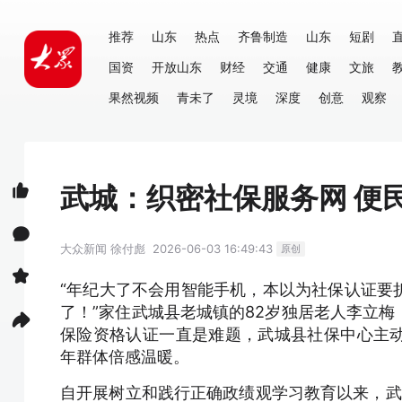
推荐
山东
热点
齐鲁制造
山东
短剧
国资
开放山东
财经
交通
健康
文旅
果然视频
青未了
灵境
深度
创意
观察
武城：织密社保服务网 便
大众新闻
徐付彪
2026-06-03 16:49:43
原创
“年纪大了不会用智能手机，本以为社保认证要
了！”家住武城县老城镇的82岁独居老人李立
保险资格认证一直是难题，武城县社保中心主
年群体倍感温暖。
自开展树立和践行正确政绩观学习教育以来，武城