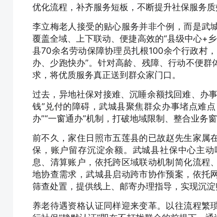
优化流程，补齐服务短板，不断提升社保服务质
李立梅老人接受的贴心服务并非个例，而是武
覆盖全域、上下联动、便捷高效的“县级中心+乡
县70余名劳动保障协理员扎根100余个行政村
办、少跑快办”。针对高龄、残障、行动不便群
求，将优质服务真正送到群众家门口。
过去，异地社保对接难、沉睡余额找回难、办事
钱”兑付的障碍，武城县聚焦群众办事堵点难点
办”“一窗通办”机制，打破地域限制、整合业务
前不久，家住日照市五莲县的已故赵先生家属
保，账户留存沉淀余额。武城县社保中心主动
息、清算账户，依托跨区域联动机制简化流程
地协查需求，武城县启动跨市协作预案，依托
筛查处置，提供线上、邮寄办理指导，实现沉淀
养老待遇资格认证同样迎来变革。以往流程繁