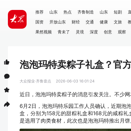
推荐
山东
热点
齐鲁制造
山东
短剧
国资
开放山东
财经
交通
健康
文旅
果然视频
青未了
灵境
深度
创意
观察
泡泡玛特卖粽子礼盒？官
大众报业·齐鲁壹点
2026-06-03 16:01:24
近日，泡泡玛特卖粽子的消息引发关注。不少网
6月2日，泡泡玛特乐园工作人员确认，近期泡泡玛
盒，分别为158元的甜粽礼盒和168元的咸粽
是选用了肉类食材，此次也是泡泡玛特推出月饼