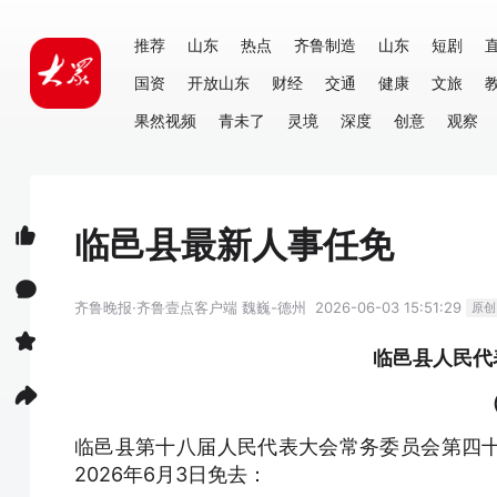
推荐
山东
热点
齐鲁制造
山东
短剧
国资
开放山东
财经
交通
健康
文旅
果然视频
青未了
灵境
深度
创意
观察
临邑县最新人事任免
齐鲁晚报·齐鲁壹点客户端
魏巍-德州
2026-06-03 15:51:29
原创
临邑县人民代
临邑县第十八届人民代表大会常务委员会第四
2026年6月3日免去：