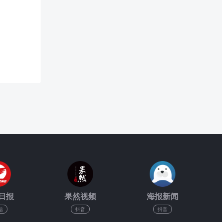
日报
果然视频
海报新闻
信
抖音
抖音