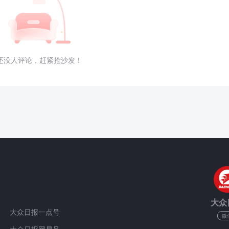
还没人评论，赶紧抢沙发！
大众
大众日报一点号
微