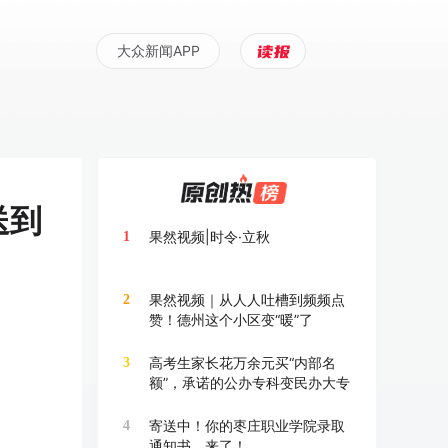
大众新闻APP
送到
果然视频|时令·立秋
1
果然视频｜从人人吐槽到频频点
2
赞！德州这个小区变“暖”了
高考生家长花万余元买“内部名
3
额”，承诺的公办专科变民办大专
寄送中！你的枣庄职业学院录取
4
通知书，来了！