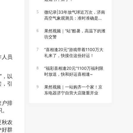
微纪录|33年放气球近万次，济南
5
高空气象观测员：准时准确是底
线
果然视频｜“站”酷暑，高温下的潍
6
坊交警
“喜相逢20元”游戏带着1100万大
7
礼来了，快接住这份好运！
作人员
“福彩喜相逢20元”1100万福利限
8
时放送，快和好运喜相逢~
”，以
读，引
果然视频｜一站购齐一个家！京
9
东电器济宁自营大店隆重开业
农户排
识。
夏秋农
护好群