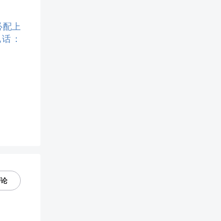
必配上
电话：
评论