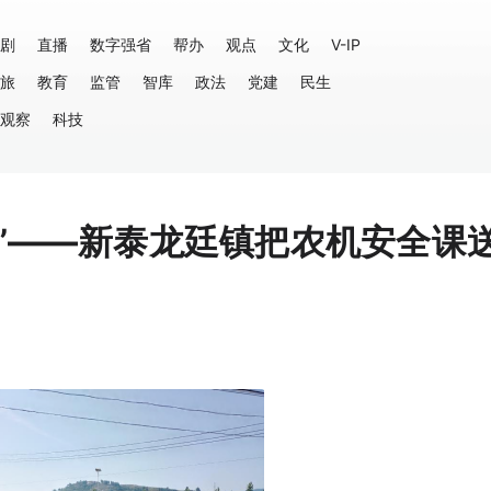
剧
直播
数字强省
帮办
观点
文化
V-IP
旅
教育
监管
智库
政法
党建
民生
观察
科技
子”——新泰龙廷镇把农机安全课