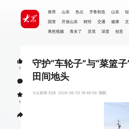
推荐
山东
热点
齐鲁制造
山东
短
国资
开放山东
财经
交通
健康
文
果然视频
青未了
灵境
深度
创意
守护“车轮子”与“菜篮
1
田间地头
大众新闻
刘涛
2026-06-03 18:49:56
独家
1