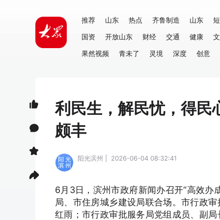
推荐
山东
热点
齐鲁制造
山东
短
国资
开放山东
财经
交通
健康
文
果然视频
青未了
灵境
深度
创意
利民生，解民忧，得民
颇丰
阳光滨州 | 2026-06-04 08:32:41
6月3日，滨州市政府新闻办召开“高效办
局、市住房城乡建设局联合场。市行政审
红雨；市行政审批服务局党组成员、副局