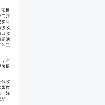
利项目
专门开
按实际
两级政
窗口收
问题纳
问的三
上，企
显著提
及低收
大限度
成、好
助“一