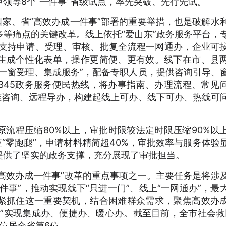
领等8个“一件事”省级试点，率先突破、先行先试。
国家、省“高效办成一件事”部署的重要举措，也是破解水
等痛点的关键改革。线上依托“爱山东”政务服务平台，
块，支持申请、受理、审核、批复全流程一网通办，企业可
生成个性化表单，操作更简便、更有效。线下在市、县
一窗受理、集成服务”，配备专职人员，提供咨询引导、
345政务服务便民热线，将办事指南、办理流程、常见
准咨询、远程导办，构建起线上可办、线下可办、热线可
流程压缩80%以上，审批时限较法定时限压缩90%以
至“零跑腿”，申请材料精简超40%，审批效率与服务体验
提供了坚实的政务支撑，充分展现了审批担当。
“高效办成一件事”改革的重点事项之一。主要任务是将涉
件事”，推动实现线下“只进一门”、线上“一网通办”，最
紧抓住这一重要契机，结合困难群众需求，聚焦高效办
”实现集成办、便捷办、暖心办。截至目前，全市社会救
量位居全省第6位。