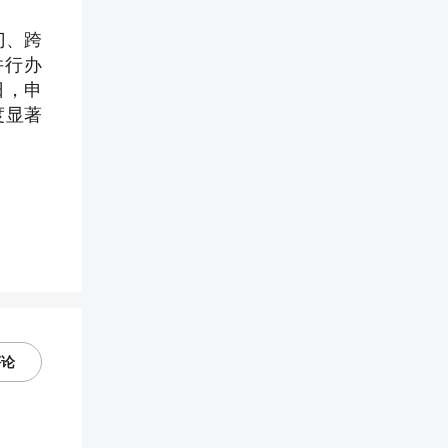
门、跨
并行办
日，申
度显著
评论