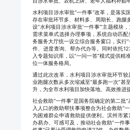
目涉水审批、农机上牌、老年人福利补贴申
水利项目涉水审批“一件事”改革，是落实
存在审批环节多、材料多、周期长、跑腿多
设“水利项目涉水审批‘一件事’”主题模
需求菜单式选择办理事项，系统自动匹配
务服务大厅统一设立综合服务窗口，实行“
件、进度查询、帮办代办等。同时依托12
入专题知识库，以“一问一答”模式提供精
位一体服务格局。
通过此次改革，水利项目涉水审批环节较原
业跑腿次数从多次缩减至“最多跑一次”甚
升，为全市水利项目加快落地、高效推进
社会救助“一件事”是国务院确定的第二批
入人口的救助帮扶事项整合为社会救助“一
为困难群众申请救助提供便利。滨州市紧
办易办、可感可及，推动社会救助“一件事
件事”已累计受理救助申请27件，办件数