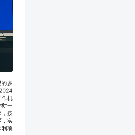
理的多
024
工作机
求“一
求，按
区，实
水利项