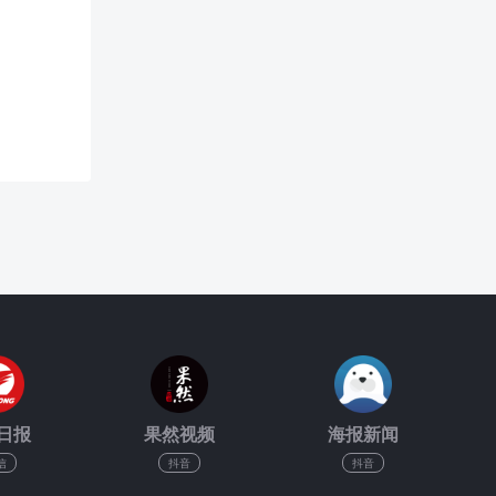
日报
果然视频
海报新闻
信
抖音
抖音