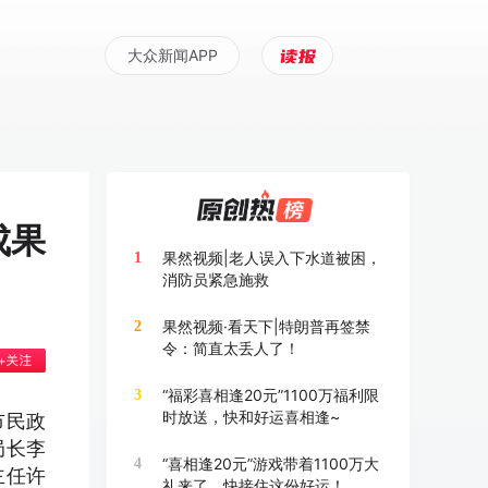
大众新闻APP
成果
果然视频|老人误入下水道被困，
1
消防员紧急施救
果然视频·看天下|特朗普再签禁
2
令：简直太丢人了！
“福彩喜相逢20元”1100万福利限
3
时放送，快和好运喜相逢~
市民政
局长李
“喜相逢20元”游戏带着1100万大
4
主任许
礼来了，快接住这份好运！