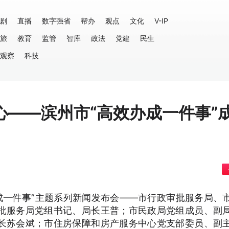
剧
直播
数字强省
帮办
观点
文化
V-IP
旅
教育
监管
智库
政法
党建
民生
观察
科技
心——滨州市“高效办成一件事”
成一件事”主题系列新闻发布会——市行政审批服务局、
批服务局党组书记、局长王普；市民政局党组成员、副
长苏会斌；市住房保障和房产服务中心党支部委员、副