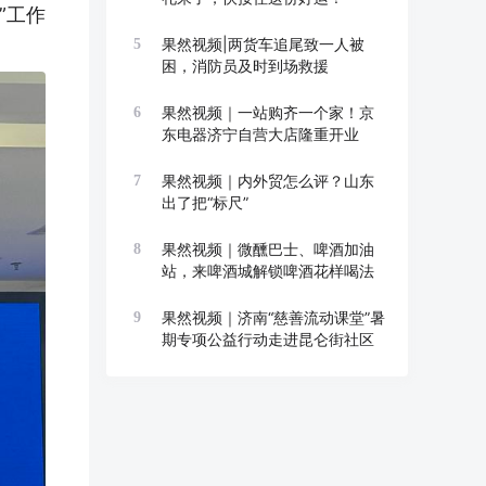
”工作
果然视频|两货车追尾致一人被
5
困，消防员及时到场救援
果然视频｜一站购齐一个家！京
6
东电器济宁自营大店隆重开业
果然视频｜内外贸怎么评？山东
7
出了把“标尺”
果然视频｜微醺巴士、啤酒加油
8
站，来啤酒城解锁啤酒花样喝法
果然视频｜济南“慈善流动课堂”暑
9
期专项公益行动走进昆仑街社区