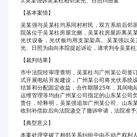
3.吴某强诉吴某柱相邻采光、日照纠纷案
【基本案情】
吴某强与吴某柱均系同村村民，双方系前后邻
院落位于吴某柱房屋北侧，吴某柱房屋距离吴某
光伏设备，光伏板均用支架架高。吴某强以吴
光、日照为由向本院提起诉讼，请求判令吴某柱
【裁判结果】
市中法院经审理查明，吴某柱与广州某公司签
式开展电站开发建设，广州某公司将光伏系统
结算和分配固定收益，合作期限25年，其间电
运维管理等均由广州某公司指定的山东某公司
责任，经释明，吴某强追加广州某公司、山东
收到补偿款后向法院递交了撤诉申请，法院准予
【典型意义】
本案处理突破了相邻关系纠纷中由不动产权利