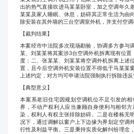
出的热气直接吹进马某某卧室，加之空调年久
某某及家人睡眠、休息，妨碍其正常生活为由
除安装在其外墙的三台空调室外机，并支付空调移
【裁判结果】
本案经市中法院多次现场勘验，协调多方参与
某、刘某某将其案涉3台空调外机拆离现有位置
度；二、张某某、刘某某将空调外机拆离上述
置，且今后空调外机安装位置不得低于马某某
上述约定，对方均可申请法院强制执行拆除违反
【典型意义】
本案系老旧住宅因规划空调机位不足引发的相
界，不动产权利人应当兼顾自身便利与相邻方
染，权利人有权主张排除妨碍。二是在楼栋无
况下，通过调解以窗户上下边缘为界划定空调
行性及利益平衡。三是秉持实质化解纠纷理念