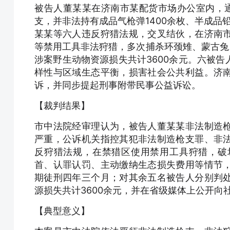
被告人董某某在济南市某配货市场办公室内，
支，并非法持有成品气枪弹1400余枚、半成品铅弹
某某等六人违反狩猎法规，交叉结伙，在济南
等禁用工具非法狩猎，多次捕杀环颈雉、蒙古兔
涉案野生动物资源损失共计3600余元。六被
样性与区域生态平衡，损害社会公共利益。济
诉，并同步提起刑事附带民事公益诉讼。
【裁判结果】
市中法院经审理认为，被告人董某某非法制造
严重，公诉机关指控其犯非法制造枪支罪、非
反狩猎法规，在禁猎区使用禁用工具狩猎，破
首、认罪认罚、主动缴纳生态损失费用等情节
期徒刑四年三个月；对其余五名被告人分别判
源损失共计3600余元，并在省级媒体上公开
【典型意义】