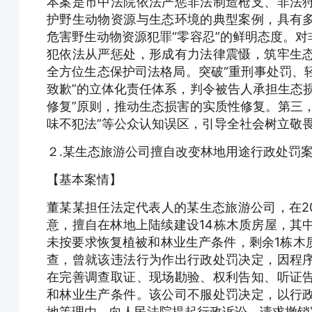
本案是市中法院依法严惩非法制造枪支、非法
护野生动物资源与生态环境的典型案例，具有
危害野生动物资源犯罪“零容忍”的鲜明态度。
犯依法从严惩处，形成有力法律震慑，筑牢生
全方位生态保护司法格局。突破“重刑事处罚、轻
致歉”的立体化责任体系，判令被告人承担生态
修复”原则，推动生态损害的实质性修复。第三
味不犯法”等公众认知误区，引导全社会树立敬
２.某生态旅游公司擅自改变林地用途行政处罚
【基本案情】
董某某担任法定代表人的某生态旅游公司，在201
意，擅自在林地上陆续建设14栋木质房屋，其中
未按要求恢复植被和林业生产条件，剩余1栋木
查，曾就该违法行为作出行政处罚决定，因程
在完善调查取证、现场勘验、权利告知、听证
和林业生产条件。该公司不服处罚决定，以行
地等理由，向人民法院提起行政诉讼，请求撤销