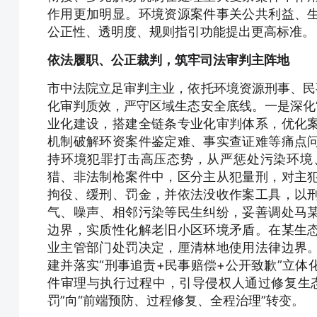
作用更加明显。环境资源案件事关公共利益、
公正性、透明度、规则指引功能提出更高标准。
依法履职、公正裁判，筑牢司法审判主阵地
市中法院立足审判主业，依托环境资源刑事、民
化审判质效，严守区域生态安全底线。一是深化
业化建设，搭建全链条专业化审判体系，优化
机制破解环资案件鉴定难、事实查证难等痛点
持环境犯罪打击高压态势，从严惩处污染环境
猎、非法制枪案件中，区分主从犯量刑，对主
拘役、缓刑、罚金，并依法没收作案工具，以
气、噪声、相邻污染等民生纠纷，妥善调处马
边界，实质性化解老旧小区环境矛盾。在某生
业主管部门处罚决定，厘清林地使用法律边界
建并落实“刑事追责+民事赔偿+公开致歉”立
件审理与执行过程中，引导侵权人通过修复生
罚”向“前端预防、过程修复、全程治理”转变。