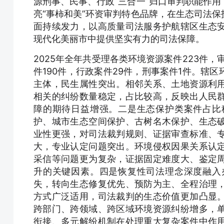
源刑事、民事、行政“三合一”归口审判职能作
亮“事柿和美”环资审判特色品牌，在生态司法
面持续发力，以高质量司法服务护航辖区生态
现代化美丽市中提供坚实有力的司法保障。
2025年全年共受理各类环境资源案件223件，
件190件，行政案件29件，刑事案件1件。辖
主体，民生属性突出。相邻关系、土地资源利
相关的纠纷数量稳定，占比较高，反映出人民
障的期待日益增强。二是生态保护类案件占比
护、城市生态空间保护、古树名木保护、生态
业性更强，对司法裁判规则、证据审查标准、
大，专业认定问题突出。环境侵权因果关系认
采信等问题更为复杂，证据固定难度大、鉴定
升的关键因素。四是恢复性司法理念深度融入
失，转向生态修复优先、预防为主、全程治理
方式广泛适用，司法裁判的生态价值更加凸显
跨部门、跨领域、跨区域环境资源纠纷增多，
衔接、多元解纷机制在处理重大复杂案件中作