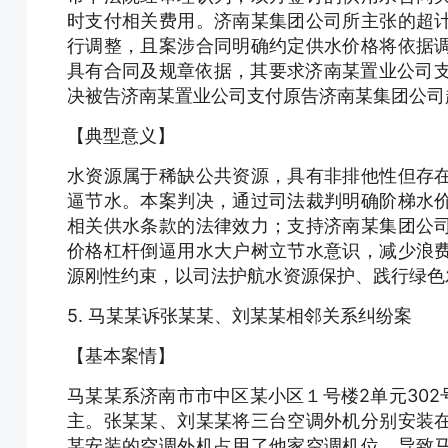
时支付相关费用。济南某集团公司所主张的超
行调整，且案涉合同明确约定供水价格将依据
具有合同及规章依据，其要求济南某置业公司支
决被告济南某置业公司支付原告济南某集团公司
【典型意义】
水资源属于稀缺公共资源，具有非排他性但存
逼节水。本案判决，通过司法裁判明确阶梯水
相关供水条款的法律效力；支持济南某集团公
价格杠杆倒逼用水大户树立节水意识，减少浪
源刚性约束，以司法护航水资源保护、践行绿色
5. 马某某诉张某某、刘某某相邻关系纠纷案
【基本案情】
马某某系济南市市中区某小区１号楼2单元302
主。张某某、刘某某将三台空调外机分别安装
某安装的空调外机占用了他家空调机位，导致