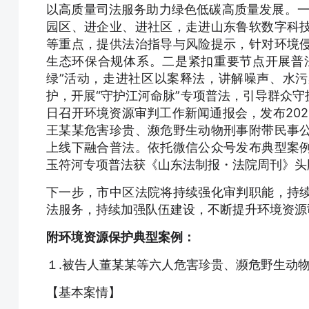
以高质量司法服务助力绿色低碳高质量发展。一
园区、进企业、进社区，走进山东鲁软数字科
等重点，提供法治指导与风险提示，针对环境
生态环保合规体系。二是紧扣重要节点开展普法
绿”活动，走进社区以案释法，讲解噪声、水
护，开展“守护江河命脉”专项普法，引导群众
日召开环境资源审判工作新闻通报会，发布202
王某某危害珍贵、濒危野生动物刑事附带民事
上线下融合普法。依托微信公众号发布典型案
玉符河专项普法获《山东法制报・法院周刊》头
下一步，市中区法院将持续强化审判职能，持
法服务，持续加强队伍建设，不断提升环境资源
附环境资源保护典型案例：
１.被告人董某某等六人危害珍贵、濒危野生动
【基本案情】