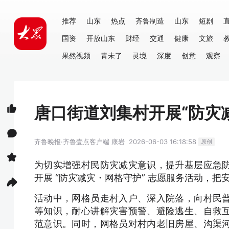
推荐
山东
热点
齐鲁制造
山东
短剧
国资
开放山东
财经
交通
健康
文旅
果然视频
青未了
灵境
深度
创意
观察
唐口街道刘集村开展“防灾
齐鲁晚报·齐鲁壹点客户端
康岩
2026-06-03 16:18:58
原创
为切实增强村民防灾减灾意识，提升基层应急
开展 “防灾减灾・网格守护” 志愿服务活动，
活动中，网格员走村入户、深入院落，向村民
等知识，耐心讲解灾害预警、避险逃生、自救
范意识。同时，网格员对村内老旧房屋、沟渠