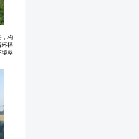
任，构
循环播
环境整