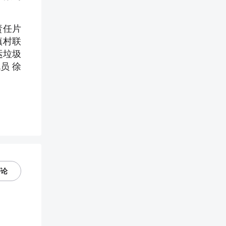
责任片
镇村联
运垃圾
员 徐
评论