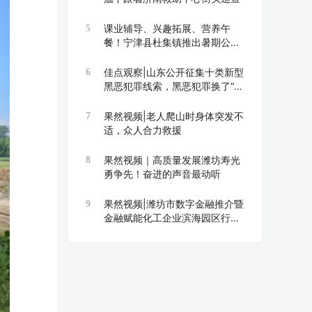
课业辅导、兴趣拓展、营养午
5
餐！宁津县杜集镇推出暑期公益
托管班
佳点观察|山东公开征集十类新型
6
黑恶犯罪线索，黑恶犯罪换了“马
甲”也要打
果然视频|老人爬山时身体突发不
7
适，众人合力救援
果然视频｜高质量发展潍坊寿光
8
勇争先！奋进的声音最动听
果然视频|潍坊市数字金融推介暨
9
金融赋能化工企业滨海园区行举
办