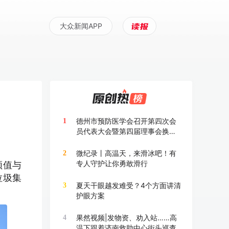
大众新闻APP
德州市预防医学会召开第四次会
1
员代表大会暨第四届理事会换届
大会
微纪录丨高温天，来滑冰吧！有
2
专人守护让你勇敢滑行
颜值与
垃圾集
夏天干眼越发难受？4个方面讲清
3
护眼方案
果然视频|发物资、劝入站……高
4
温下跟着济南救助中心街头巡查