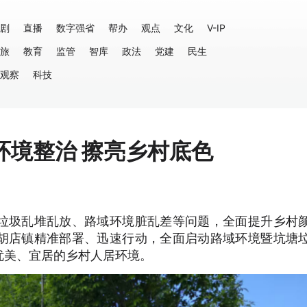
剧
直播
数字强省
帮办
观点
文化
V-IP
旅
教育
监管
智库
政法
党建
民生
观察
科技
环境整治 擦亮乡村底色
垃圾乱堆乱放、路域环境脏乱差等问题，全面提升乡村
胡店镇精准部署、迅速行动，全面启动路域环境暨坑塘
优美、宜居的乡村人居环境。