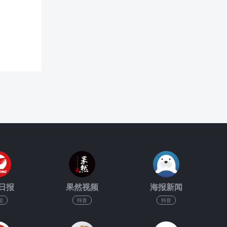
日报
果然视频
海报新闻
信
抖音
抖音