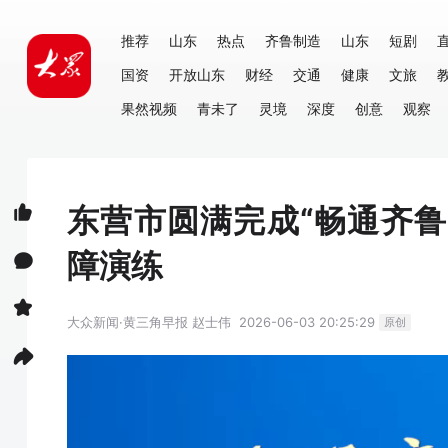
推荐
山东
热点
齐鲁制造
山东
短剧
国资
开放山东
财经
交通
健康
文旅
果然视频
青未了
灵境
深度
创意
观察
东营市圆满完成“畅通齐鲁 
障演练
大众新闻·黄三角早报
赵士伟
2026-06-03 20:25:29
原创