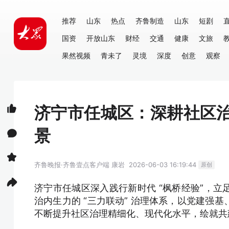
推荐
山东
热点
齐鲁制造
山东
短剧
国资
开放山东
财经
交通
健康
文旅
果然视频
青未了
灵境
深度
创意
观察
济宁市任城区：深耕社区治理
景
齐鲁晚报·齐鲁壹点客户端
康岩
2026-06-03 16:19:44
原创
济宁市任城区深入践行新时代 “枫桥经验”，
治内生力的 “三力联动” 治理体系，以党建强
不断提升社区治理精细化、现代化水平，绘就共