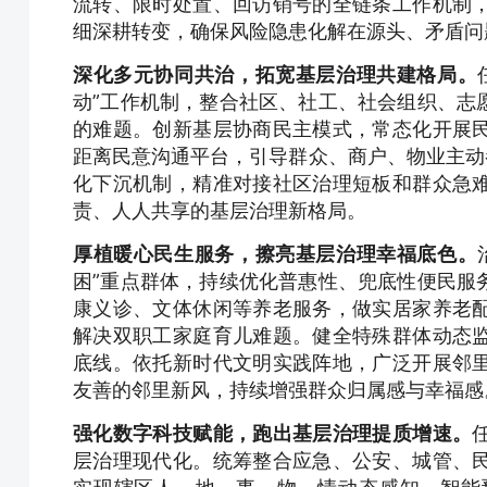
流转、限时处置、回访销号的全链条工作机制
细深耕转变，确保风险隐患化解在源头、矛盾问
深化多元协同共治，拓宽基层治理共建格局。
动”工作机制，整合社区、社工、社会组织、志
的难题。创新基层协商民主模式，常态化开展
距离民意沟通平台，引导群众、商户、物业主动
化下沉机制，精准对接社区治理短板和群众急
责、人人共享的基层治理新格局。
厚植暖心民生服务，擦亮基层治理幸福底色。
困”重点群体，持续优化普惠性、兜底性便民服
康义诊、文体休闲等养老服务，做实居家养老
解决双职工家庭育儿难题。健全特殊群体动态
底线。依托新时代文明实践阵地，广泛开展邻
友善的邻里新风，持续增强群众归属感与幸福感
强化数字科技赋能，跑出基层治理提质增速。
层治理现代化。统筹整合应急、公安、城管、