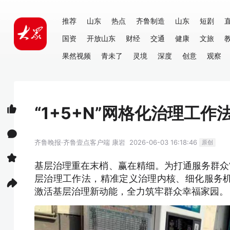
推荐
山东
热点
齐鲁制造
山东
短剧
国资
开放山东
财经
交通
健康
文旅
果然视频
青未了
灵境
深度
创意
观察
“1+5+N”网格化治理工
齐鲁晚报·齐鲁壹点客户端
康岩
2026-06-03 16:18:46
原创
基层治理重在末梢、赢在精细。为打通服务群众“最
层治理工作法，精准定义治理内核、细化服务
激活基层治理新动能，全力筑牢群众幸福家园。