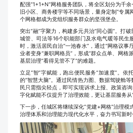
配强“1+1+N”网格服务团队，将全区划分为千
旧小区、商务楼宇等不同场景，量身定制“专属网
个网格都成为党组织服务群众的坚强堡垒。
突出“融”字聚力，构建多元共治“同心圆”。打
城管、司法等16个职能部门及水电气暖等民生
时，激活居民自治“一池春水”，通过“网格议事
业者变身“兼职网格员”，形成“群众点单、网格
基层治理“看得见管不了”的难题。
立足“智”字赋能，跑出便民服务“加速度”。依
的“智慧大脑”。通过民情热力图、数据驾驶舱
民只需指尖轻点，即可实现诉求上报、政策咨询
字化赋能不仅提升了治理效能，更让基层服务从“
下一步，任城区将继续深化“党建+网格”治理模式
治理体系和治理能力现代化水平，奋力书写新时