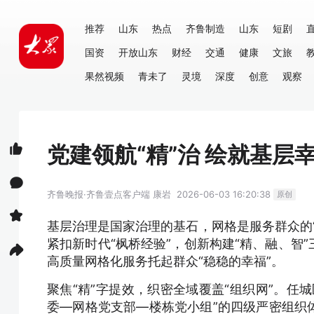
推荐
山东
热点
齐鲁制造
山东
短剧
国资
开放山东
财经
交通
健康
文旅
果然视频
青未了
灵境
深度
创意
观察
党建领航“精”治 绘就基层
齐鲁晚报·齐鲁壹点客户端
康岩
2026-06-03 16:20:38
原创
基层治理是国家治理的基石，网格是服务群众的
紧扣新时代“枫桥经验”，创新构建“精、融、智
高质量网格化服务托起群众“稳稳的幸福”。
聚焦“精”字提效，织密全域覆盖“组织网”。任
委—网格党支部—楼栋党小组”的四级严密组织