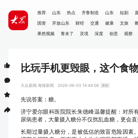
推荐
山东
热点
齐鲁制造
山东
短剧
国资
开放山东
财经
交通
健康
文旅
果然视频
青未了
灵境
深度
创意
观察
比玩手机更毁眼，这个食
大众新闻·海报新闻
2026-06-03 14:44:06
原创
先说答案：糖。
济宁爱尔眼科医院院长朱德峰温馨提醒：对所
尿病患者，大量摄入糖分不仅扰乱血糖，更会直
长期过量摄入糖分，是被低估的致盲危险因素