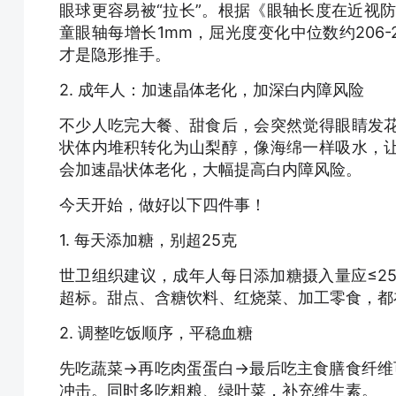
眼球更容易被“拉长”。根据《眼轴长度在近视防控
童眼轴每增长1mm，屈光度变化中位数约206
才是隐形推手。
2. 成年人：加速晶体老化，加深白内障风险
不少人吃完大餐、甜食后，会突然觉得眼睛发
状体内堆积转化为山梨醇，像海绵一样吸水，
会加速晶状体老化，大幅提高白内障风险。
今天开始，做好以下四件事！
1. 每天添加糖，别超25克
世卫组织建议，成年人每日添加糖摄入量应≤2
超标。甜点、含糖饮料、红烧菜、加工零食，都
2. 调整吃饭顺序，平稳血糖
先吃蔬菜→再吃肉蛋蛋白→最后吃主食膳食纤维
冲击。同时多吃粗粮、绿叶菜，补充维生素。