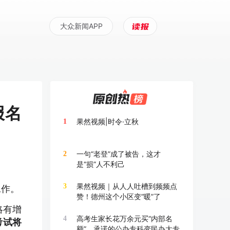
大众新闻APP
报名
果然视频|时令·立秋
1
一句“老登”成了被告，这才
2
是“损”人不利己
果然视频｜从人人吐槽到频频点
3
工作。
赞！德州这个小区变“暖”了
略有增
高考生家长花万余元买“内部名
4
考试将
额”，承诺的公办专科变民办大专