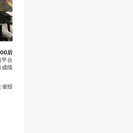
:00后
询平台
考成绩
注省招