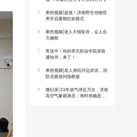
果然视频|超值！济南野生动物世
5
界开启暑期狂欢模式
果然视频|老人不慎坠井，众人合
6
力施救
寄送中！你的枣庄职业学院录取
7
通知书，来了！
果然视频|老人身陷河边淤泥，消
8
防员紧急到场救援
微纪录|33年放气球近万次，济南
9
高空气象观测员：准时准确是底
线