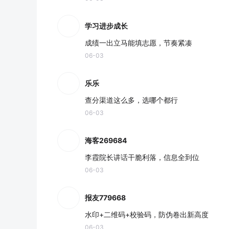
学习进步成长
成绩一出立马能填志愿，节奏紧凑
06-03
乐乐
查分渠道这么多，选哪个都行
06-03
海客269684
李霞院长讲话干脆利落，信息全到位
06-03
报友779668
水印+二维码+校验码，防伪卷出新高度
06-03