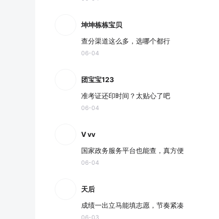
坤坤栋栋宝贝
查分渠道这么多，选哪个都行
06-04
团宝宝123
准考证还印时间？太贴心了吧
06-04
V vv
国家政务服务平台也能查，真方便
06-04
天后
成绩一出立马能填志愿，节奏紧凑
06-03