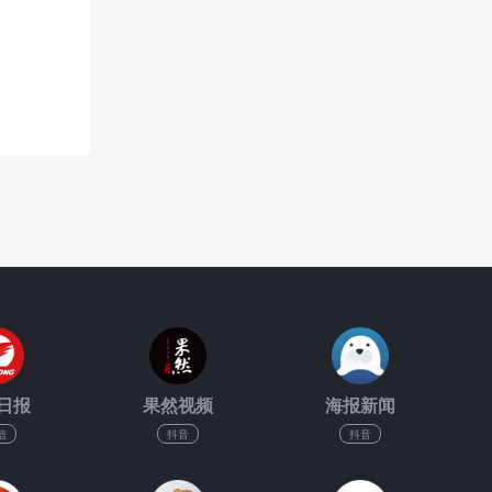
日报
果然视频
海报新闻
信
抖音
抖音