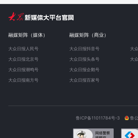
融媒矩阵（媒体）
融媒矩阵（商业）
大众日报人民号
大众日报抖音号
大
大众日报北京号
大众日报头条号
大
大众日报潮鸣号
大众日报企鹅号
大众日报南方号
大众日报百家号
鲁ICP备11011784号-3
鲁公网