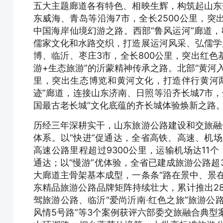
五大主题廊道各有特色、相映生辉，构筑起山东
东威海、青岛等沿海7市，全长2500公里，
中国海岸仙境幻游之路。西部“鲁风运河”廊道，
儒家文化和水路交织，打造展运河风采、弘儒学
博、临沂、枣庄3市，全长800公里，突出红色
游+生态旅游”的沂蒙精神传承之路。北部“黄河入
里，突出生态博览和黄河文化，打造伴行黄河
迹”廊道，连接山东济南、日照等沿齐长城7市，
国最古老长城”文化底蕴的齐长城体验焕新之路
历经三年深耕实干，山东旅游公路建设和交旅融
体系。以“快进”促通达，全省高铁、高速、机场
高速公路里程超过9300公里，运输机场达11个
通达；以“慢游”优体验，全省已建成旅游公路超3
大廊道主骨架基本成型，一条条“路在景中、景
东精品旅游公路品牌矩阵持续壮大，累计推出28
驾旅游公路、临沂“爱尚沂南·红色之旅”旅游公
风情5号路”等3个案例获评六部委交旅融合典型