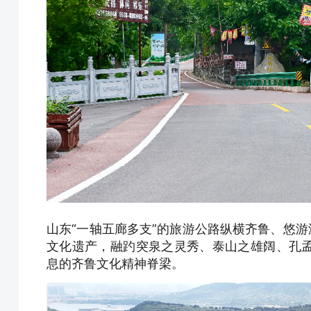
山东“一轴五廊多支”的旅游公路纵横齐鲁、悠游
文化遗产，融趵突泉之灵秀、泰山之雄阔、孔
息的齐鲁文化精神脊梁。