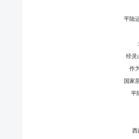
平陆
经灵
作
国家
平
西