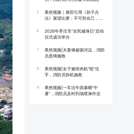
果然视频｜唐田引用《孙子兵
5
法》展望比赛：不可胜在己，可
胜在敌
2026年枣庄市“全民健身日”启动
6
仪式成功举办
果然视频|夫妻俩被困河边，消防
7
员悬绳施救
果然视频|女子被绞肉机“咬”住
8
手，消防员拆机施救
果然视频|一车活牛因暴晒“中
9
暑”，消防员及时到场喷淋作业