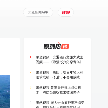
大众新闻APP
果然视频｜交通银行文旅大戏主
1
视频——《浪漫“交”织·恋青岛》
果然视频｜唐田：培养年轻人和
2
追求成绩不矛盾，不会用成绩换
成长
果然视频|货车失控撞上路边树
3
木，消防员破拆救出被困男子
果然视频|老人进山摘野果不慎受
4
伤，消防员利用担架帮其脱困