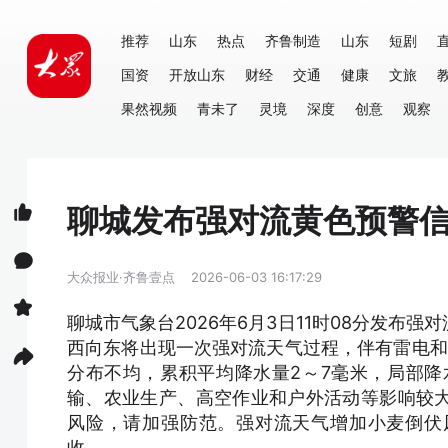
推荐
山东
热点
齐鲁制造
山东
短剧
国资
开放山东
财经
交通
健康
文旅
果然视频
青未了
灵境
深度
创意
观察
聊城发布强对流黄色预警
大众报业·齐鲁壹点
2026-06-03 16:17:29
聊城市气象台2026年6月3日11时08分发布
西向东将出现一次强对流天气过程，伴有雷电和8
分布不均，累积平均降水量2～7毫米，局部降
输、农业生产、高空作业和户外活动等影响较
风险，请加强防范。强对流天气增加小麦倒伏
收。