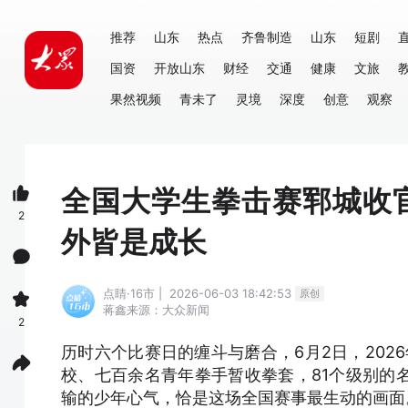
推荐
山东
热点
齐鲁制造
山东
短剧
国资
开放山东
财经
交通
健康
文旅
果然视频
青未了
灵境
深度
创意
观察
全国大学生拳击赛郓城收
2
外皆是成长
点睛·16市 | 2026-06-03 18:42:53
原创
蒋鑫
来源：大众新闻
2
历时六个比赛日的缠斗与磨合，6月2日，202
校、七百余名青年拳手暂收拳套，81个级别的
输的少年心气，恰是这场全国赛事最生动的画面