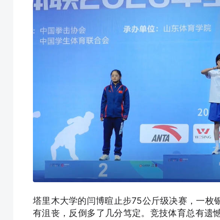
塔里木大学的闫博暄止步75公斤级决赛，一枚
有沮丧，反倒多了几分笃定。竞技体育总有遗