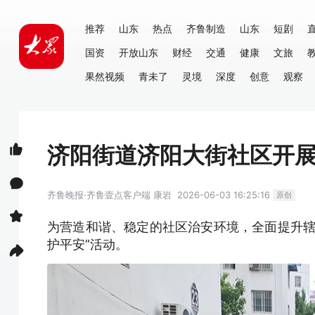
推荐
山东
热点
齐鲁制造
山东
短剧
国资
开放山东
财经
交通
健康
文旅
果然视频
青未了
灵境
深度
创意
观察
济阳街道济阳大街社区开展
齐鲁晚报·齐鲁壹点客户端
康岩
2026-06-03 16:25:16
原创
为营造和谐、稳定的社区治安环境，全面提升辖
护平安”活动。