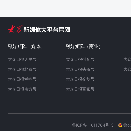
融媒矩阵（媒体）
融媒矩阵（商业）
大众日报人民号
大众日报抖音号
大
大众日报北京号
大众日报头条号
大
大众日报潮鸣号
大众日报企鹅号
大众日报南方号
大众日报百家号
鲁ICP备11011784号-3
鲁公网