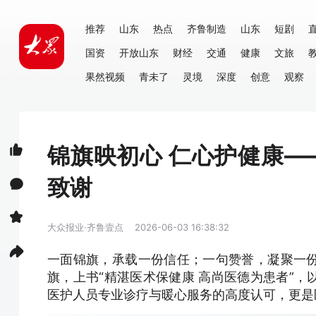
推荐
山东
热点
齐鲁制造
山东
短剧
国资
开放山东
财经
交通
健康
文旅
果然视频
青未了
灵境
深度
创意
观察
锦旗映初心 仁心护健康
致谢
大众报业·齐鲁壹点
2026-06-03 16:38:32
一面锦旗，承载一份信任；一句赞誉，凝聚一
旗，上书“精湛医术保健康 高尚医德为患者”
医护人员专业诊疗与暖心服务的高度认可，更是