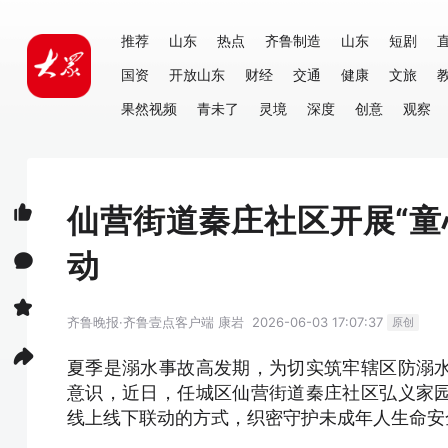
推荐
山东
热点
齐鲁制造
山东
短剧
国资
开放山东
财经
交通
健康
文旅
果然视频
青未了
灵境
深度
创意
观察
仙营街道秦庄社区开展“童
动
齐鲁晚报·齐鲁壹点客户端
康岩
2026-06-03 17:07:37
原创
夏季是溺水事故高发期，为切实筑牢辖区防溺
意识，近日，任城区仙营街道秦庄社区弘义家
线上线下联动的方式，织密守护未成年人生命安