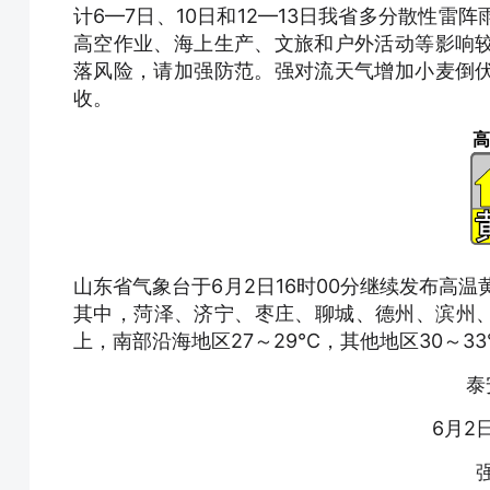
计6—7日、10日和12—13日我省多分散性
高空作业、海上生产、文旅和户外活动等影响
落风险，请加强防范。强对流天气增加小麦倒
收。
高
山东省气象台于6月2日16时00分继续发布高
其中，菏泽、济宁、枣庄、聊城、德州、滨州、
上，南部沿海地区27～29℃，其他地区30～3
泰
6月2