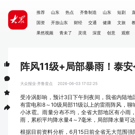
推荐
山东
热点
齐鲁制造
山东
短剧
国资
开放山东
财经
交通
健康
文旅
果然视频
青未了
灵境
深度
创意
观察
阵风11级+局部暴雨！泰
大众报业·齐鲁壹点
2026-06-03 17:02:25
受冷涡影响，预计3日下午到夜间，我省内陆地
有雷电和8～10级局部11级以上的雷雨阵风，
小冰雹。雨量分布不均，全省大部地区有小雨
雨，累积平均降水量4～7毫米，局部降水量可达
根据目前资料分析，6月15日前全省无大范围