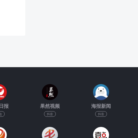
日报
果然视频
海报新闻
信
抖音
抖音