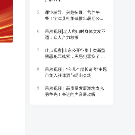
课业辅导、兴趣拓展、营养午
5
餐！宁津县杜集镇推出暑期公益
托管班
果然视频|老人爬山时身体突发不
6
适，众人合力救援
佳点观察|山东公开征集十类新型
7
黑恶犯罪线索，黑恶犯罪换了“马
甲”也要打
果然视频｜“今儿个船长请客”主题
8
市集入驻啤酒节崂山会场
果然视频｜高质量发展潍坊寿光
9
勇争先！奋进的声音最动听