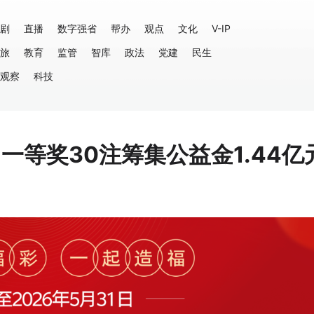
剧
直播
数字强省
帮办
观点
文化
V-IP
旅
教育
监管
智库
政法
党建
民生
观察
科技
出一等奖30注筹集公益金1.44亿