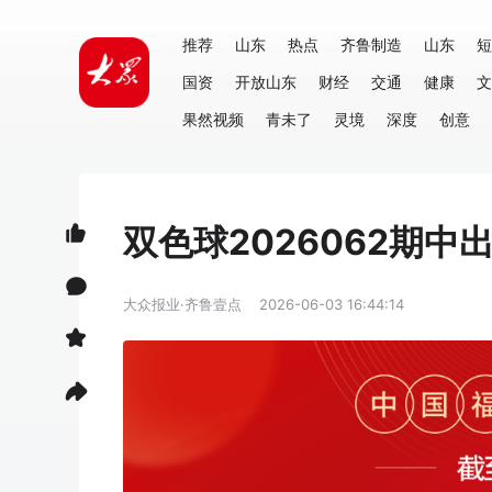
推荐
山东
热点
齐鲁制造
山东
短
国资
开放山东
财经
交通
健康
文
果然视频
青未了
灵境
深度
创意
双色球2026062期中
大众报业·齐鲁壹点
2026-06-03 16:44:14