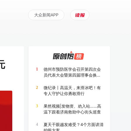
大众新闻APP
元
德州市预防医学会召开第四次会
1
员代表大会暨第四届理事会换届
大会
微纪录丨高温天，来滑冰吧！有
2
专人守护让你勇敢滑行
果然视频|发物资、劝入站……高
3
温下跟着济南救助中心街头巡查
夏天干眼越发难受？4个方面讲清
4
护眼方案