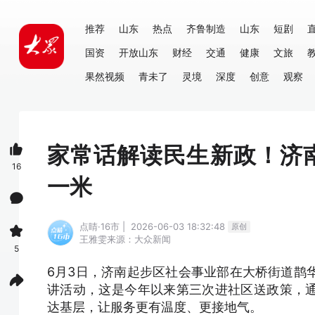
推荐
山东
热点
齐鲁制造
山东
短剧
国资
开放山东
财经
交通
健康
文旅
果然视频
青未了
灵境
深度
创意
观察
家常话解读民生新政！济
16
一米
点睛·16市 | 2026-06-03 18:32:48
原创
王雅雯
来源：大众新闻
5
6月3日，济南起步区社会事业部在大桥街道鹊华
讲活动，这是今年以来第三次进社区送政策，
达基层，让服务更有温度、更接地气。