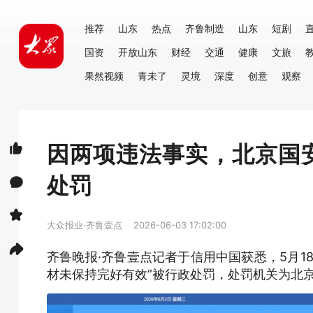
推荐
山东
热点
齐鲁制造
山东
短剧
国资
开放山东
财经
交通
健康
文旅
果然视频
青未了
灵境
深度
创意
观察
因两项违法事实，北京国
处罚
大众报业·齐鲁壹点
2026-06-03 17:02:00
齐鲁晚报·齐鲁壹点记者于信用中国获悉，5月1
材未保持完好有效”被行政处罚，处罚机关为北