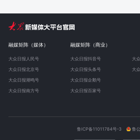
融媒矩阵（媒体）
融媒矩阵（商业）
大众日报人民号
大众日报抖音号
大
大众日报北京号
大众日报头条号
大
大众日报潮鸣号
大众日报企鹅号
大众日报南方号
大众日报百家号
鲁ICP备11011784号-3
鲁公网