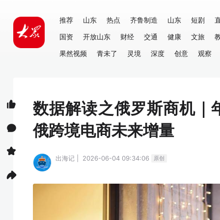
推荐
山东
热点
齐鲁制造
山东
短剧
国资
开放山东
财经
交通
健康
文旅
果然视频
青未了
灵境
深度
创意
观察
数据解读之俄罗斯商机｜年
俄跨境电商未来增量
出海记 | 2026-06-04 09:34:06
原创