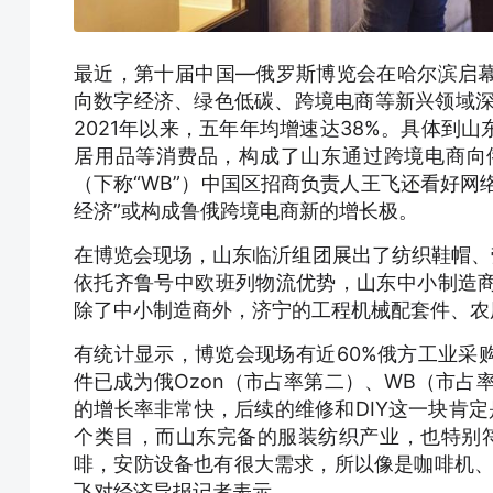
最近，第十届中国—俄罗斯博览会在哈尔滨启
向数字经济、绿色低碳、跨境电商等新兴领域深度
2021年以来，五年年均增速达38%。具体到
居用品等消费品，构成了山东通过跨境电商向俄罗斯
（下称“WB”）中国区招商负责人王飞还看好网
经济”或构成鲁俄跨境电商新的增长极。
在博览会现场，山东临沂组团展出了纺织鞋帽、
依托齐鲁号中欧班列物流优势，山东中小制造
除了中小制造商外，济宁的工程机械配套件、农
有统计显示，博览会现场有近60%俄方工业采
件已成为俄Ozon（市占率第二）、WB（市占
的增长率非常快，后续的维修和DIY这一块肯
个类目，而山东完备的服装纺织产业，也特别
啡，安防设备也有很大需求，所以像是咖啡机、
飞对经济导报记者表示。