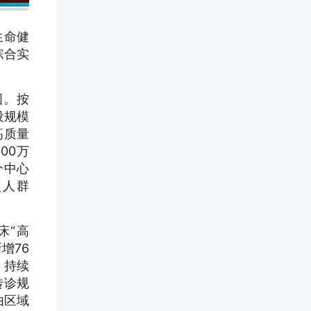
生命健
综合实
固。按
设规模
高质量
00万
个中心
点人群
床“高
增76
。持续
转诊规
由区域