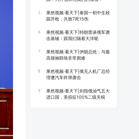
果然视频·看天下|泰国一初中生校
5
园开枪，共致7死15伤
果然视频·看天下|特朗普谈俄军袭
6
击基辅：跟我们隔着大洋呢
果然视频·看天下|伊朗总统：与最
7
高领袖联络非常困难
果然视频·看天下|俄无人机厂总经
8
理遭汽车炸弹袭击
果然视频·看天下|剑指俄油气五大
9
进口国，美拟征100%二级关税