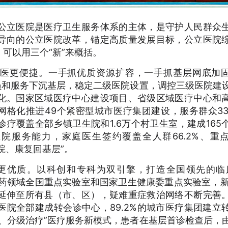
公立医院是医疗卫生服务体系的主体，是守护人民群众
导向的公立医院改革，锚定高质量发展目标，公立医院
可以用三个“新”来概括。
就医更便捷。一手抓优质资源扩容，一手抓基层网底加
员和服务下沉基层，稳定二级医院设置，调控三级医院建
化。国家区域医疗中心建设项目、省级区域医疗中心和
网格化推进49个紧密型城市医疗集团建设，服务群众33
疗覆盖全部乡镇卫生院和1.6万个村卫生室，建成165
院服务能力，家庭医生签约覆盖全人群66.2%、重
院、康复回基层”。
医更优质。以科创和专科为双引擎，打造全国领先的临
家医药领域全国重点实验室和国家卫生健康委重点实验室，新
延伸至所有县（市、区），疑难重症救治网络不断完善
院全部建成转会诊中心，89.2%的城市医疗集团建立
、分级治疗”医疗服务新模式，患者在基层首诊检查后，