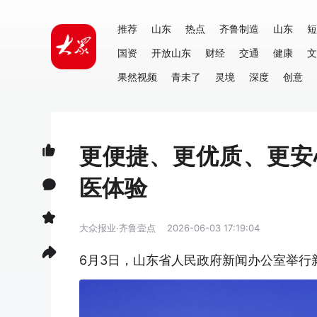
推荐
山东
热点
齐鲁制造
山东
短
国资
开放山东
财经
交通
健康
文
果然视频
青未了
灵境
深度
创意
更便捷、更优质、更安
医体验
大众报业·齐鲁壹点
2026-06-03 17:19:04
6月3日，山东省人民政府新闻办公室举行