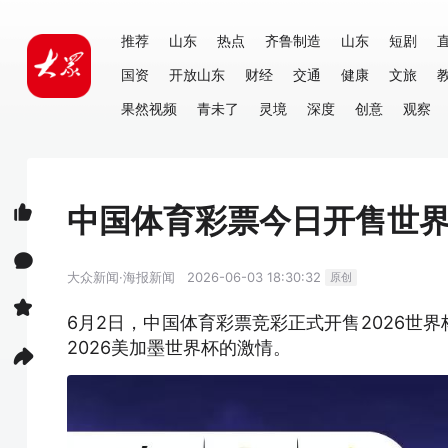
推荐
山东
热点
齐鲁制造
山东
短剧
国资
开放山东
财经
交通
健康
文旅
果然视频
青未了
灵境
深度
创意
观察
中国体育彩票今日开售世界
大众新闻·海报新闻
2026-06-03 18:30:32
原创
6月2日，中国体育彩票竞彩正式开售2026世
2026美加墨世界杯的激情。