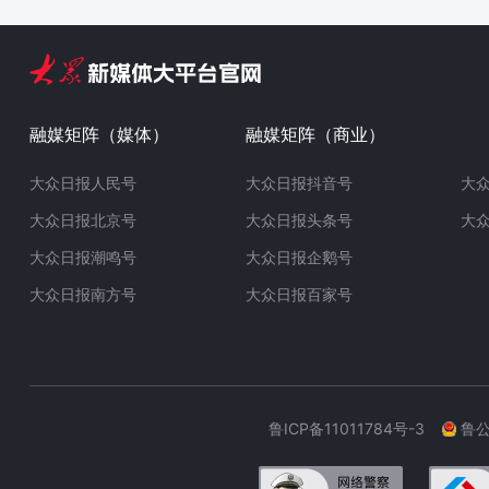
融媒矩阵（媒体）
融媒矩阵（商业）
大众日报人民号
大众日报抖音号
大
大众日报北京号
大众日报头条号
大
大众日报潮鸣号
大众日报企鹅号
大众日报南方号
大众日报百家号
鲁ICP备11011784号-3
鲁公网