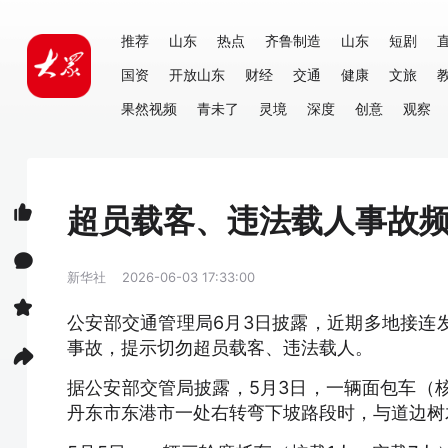
推荐
山东
热点
齐鲁制造
山东
短剧
国资
开放山东
财经
交通
健康
文旅
果然视频
青未了
灵境
深度
创意
观察
超员载客、违法载人事故
新华社
2026-06-03 17:33:00
公安部交通管理局6月3日披露，近期多地接连
事故，提示切勿超员载客、违法载人。
据公安部交管局披露，5月3日，一辆面包车（核
丹东市东港市一处右转弯下坡路段时，与道边树