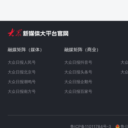
融媒矩阵（媒体）
融媒矩阵（商业）
大众日报人民号
大众日报抖音号
大
大众日报北京号
大众日报头条号
大
大众日报潮鸣号
大众日报企鹅号
大众日报南方号
大众日报百家号
鲁ICP备11011784号-3
鲁公网