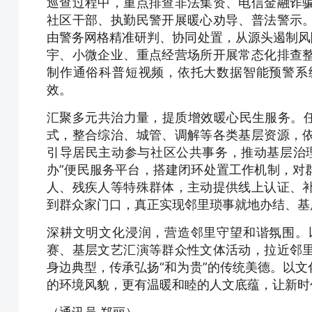
巡查过程中，重点排查非法集资、电信金融诈
社区干部、执勤民警开展暖心劝导、普法警示
由警务网格精准研判、协同处置，从源头遏制风
宇、小微企业、重点经营场所开展常态化排查
制作通俗科普短视频，依托大数据智能预警系
效。
汇聚多元共治力量，提质增效暖心民生服务。任
式，整合综治、城管、调解等各类基层资源，
引导居民主动参与社区公共事务，推动基层治
办”便民服务平台，搭建闭环处置工作机制，对
人、残疾人等特殊群体，主动提供线上认证、
到群众家门口，真正实现邻里琐事就地办结、基
深耕文明文化浸润，营造邻里守望和谐氛围。
赛、基层文艺汇演等群众性文体活动，拉近邻
身边典型，传承弘扬“和为贵”的传统美德。以
的环境风貌，更有温暖和睦的人文底蕴，让新时