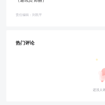
（通讯员 郑丽）
责任编辑：刘凯平
热门评论
还没人