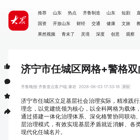
推荐
山东
热点
齐鲁制造
山东
短剧
国资
开放山东
财经
交通
健康
文旅
果然视频
青未了
灵境
深度
创意
观察
济宁市任城区网格+警格双
齐鲁晚报·齐鲁壹点客户端
康岩
2026-06-03 17:33:16
原创
济宁市任城区立足基层社会治理实际，精准践行
理念，以党建统领为核心，以全科网格为载体
通过搭建一体化治理体系、深化格警协同联动
层治理模式，有效实现基层矛盾就近消解、各
现代化任城名片。