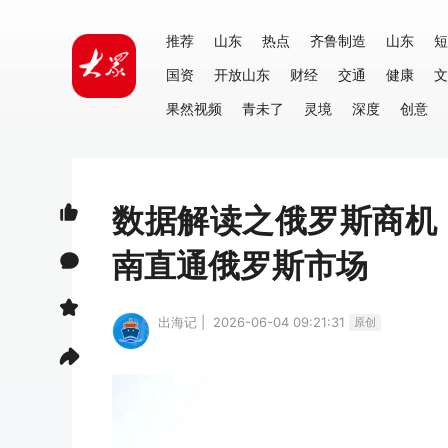
推荐
山东
热点
齐鲁制造
山东
短
国资
开放山东
财经
交通
健康
文
果然视频
青未了
灵境
深度
创意
数据解读之俄罗斯商机｜
南直通俄罗斯市场
出海记 | 2026-06-04 09:21:31
原创