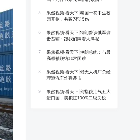
果然视频·看天下|泰国一初中生校
5
园开枪，共致7死15伤
果然视频·看天下|特朗普谈俄军袭
6
击基辅：跟我们隔着大洋呢
果然视频·看天下|伊朗总统：与最
7
高领袖联络非常困难
果然视频·看天下|俄无人机厂总经
8
理遭汽车炸弹袭击
果然视频·看天下|剑指俄油气五大
9
进口国，美拟征100%二级关税