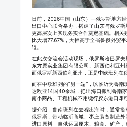
日前，2026中国（山东）—俄罗斯地方
出口中心联合举办，搭建了山东与俄罗斯
更高层次上实现务实合作奠定基础。相关数
比大增77.67%，大幅高于全省鲁俄外贸
道。
在此次交流会活动现场，俄罗斯哈巴罗夫
东方原实业集团有限公司、新西伯利亚州
而俄罗斯新西伯利亚州，正是中欧班列在
而在中欧班列的“另一端”，以临沂为鲁南
达欧亚14国40余城，把出海口搬到鲁南
南小商品、工程机械不用绕行胶东港口即
据介绍，鲁南班列在去程出海时，通常搭
俄罗斯，带动临沂商城、枣庄装备制造外
进口原料：自俄运回原木、粮食、矿产，