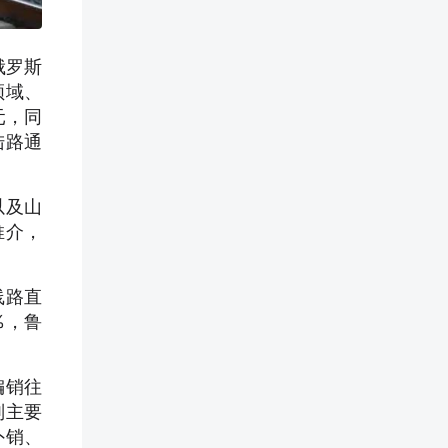
俄罗斯
领域、
元，同
陆路通
以及山
推介，
线路直
%，鲁
编销往
则主要
外销、