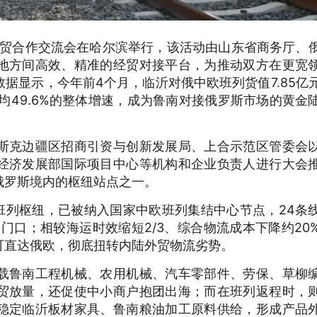
经贸合作交流会在哈尔滨举行，该活动由山东省商务厅、
地方间高效、精准的经贸对接平台，为推动双方在更宽
据显示，今年前4个月，临沂对俄中欧班列货值7.85亿
平均49.6%的整体增速，成为鲁南对接俄罗斯市场的黄金
斯克边疆区招商引资与创新发展局、上合示范区管委会
经济发展部国际项目中心等机构和企业负责人进行大会
俄罗斯境内的枢纽站点之一。
班列枢纽，已被纳入国家中欧班列集结中心节点，24条
家门口；相较海运时效缩短2/3、综合物流成本下降约20
可直达俄欧，彻底扭转内陆外贸物流劣势。
载鲁南工程机械、农用机械、汽车零部件、劳保、草柳
贸放量，还促使中小商户抱团出海；而在班列返程时，
稳定临沂板材家具、鲁南粮油加工原料供给，形成产品