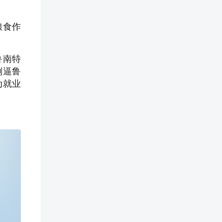
粮食作
鲁南特
倒逼鲁
动就业