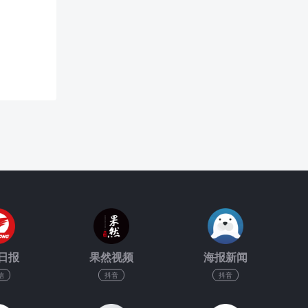
日报
果然视频
海报新闻
信
抖音
抖音