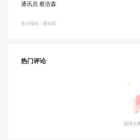
通讯员 蔡浩森
责任编辑：董丽霞
热门评论
还没人