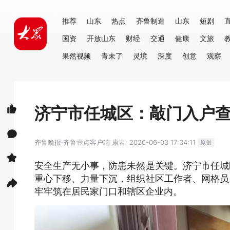
推荐
山东
热点
齐鲁制造
山东
短剧
国资
开放山东
财经
交通
健康
文旅
果然视频
青未了
灵境
深度
创意
观察
济宁市任城区：敲门入户查
齐鲁晚报·齐鲁壹点客户端
康岩
2026-06-03 17:34:11
原创
安全生产无小事，防患未然是关键。济宁市任城
重心下移、力量下沉，组织社区工作者、网格员
牢牢筑在居民家门口和辖区企业内。