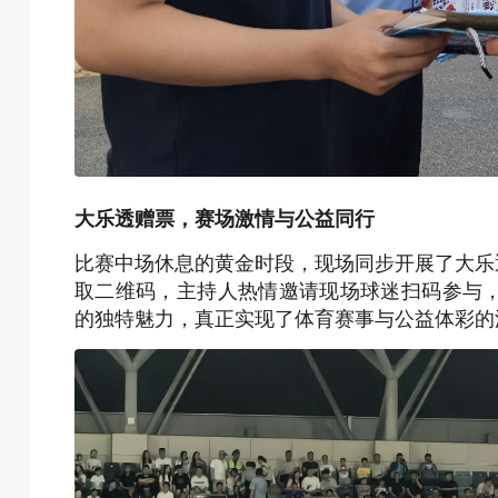
大乐透赠票，赛场激情与公益同行
比赛中场休息的黄金时段，现场同步开展了大乐
取二维码，主持人热情邀请现场球迷扫码参与
的独特魅力，真正实现了体育赛事与公益体彩的