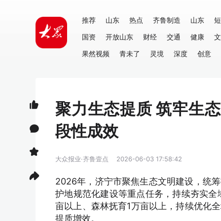
推荐
山东
热点
齐鲁制造
山东
短
国资
开放山东
财经
交通
健康
文
果然视频
青未了
灵境
深度
创意
聚力生态提质 筑牢生
段性成效
大众报业·齐鲁壹点
2026-06-03 17:58:42
2026年，济宁市聚焦生态文明建设，统
护地规范化建设等重点任务，持续夯实全域
亩以上、森林抚育1万亩以上，持续优化
提质增效。