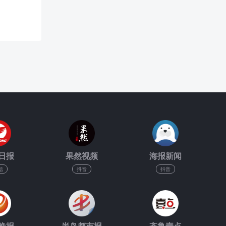
日报
果然视频
海报新闻
信
抖音
抖音