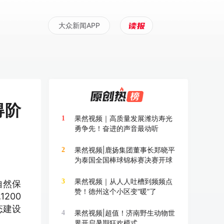
大众新闻APP
得阶
果然视频｜高质量发展潍坊寿光
1
勇争先！奋进的声音最动听
果然视频|鹿扬集团董事长郑晓平
2
为泰国全国棒球锦标赛决赛开球
果然视频｜从人人吐槽到频频点
3
自然保
赞！德州这个小区变“暖”了
200
态建设
果然视频|超值！济南野生动物世
4
界开启暑期狂欢模式