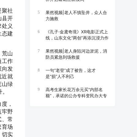
凝聚社
果然视频|老人不慎坠井，众人合
5
山县开
力施救
2处义
《孔子·金鸢奇境》XR电影正式上
6
生态建
线，山东文化“两创”再添沉浸力作
果然视频|老人身陷河边淤泥，消
7
、荒山
防员紧急到场救援
项工作
双向发
一句“老登”成了被告，这才
8
就近就
是“损”人不利己
荒山绿
高考生家长花万余元买“内部名
9
升。
额”，承诺的公办专科变民办大专
力度，
筑牢野
式、常
繁育场
，切实