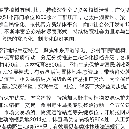
春季植树有利时机，持续深化全民义务植树活动，广泛
51个部门单位1000余名干部职工，赴太白湖新区、梁
领全民绿化。依托官方新媒体平台，面向社会公开发布1
目，不断丰富公众植树尽责形式，持续拓宽社会力量参与
、兴绿的常态化、制度化良好氛围。
济宁地域生态特点，聚焦水系廊道绿化、乡村“四旁”植树
林抚育提质行动，分层分类推进生态绿化提档升级，各
1470亩、森林抚育8800亩。坚持生态保护与富民增收
态富民发展模式，有效盘活闲置林地生态资源，带动群众
民资产。相关举措纳入省级政务信息推广交流，为全省
的基层实践经验，实现生态、社会、经济三大效益同步提
持保护优先、严管严控，持续加大野生动植物资源保护
非法猎捕、交易、食用野生鸟类专项整治行动，全方位
、市场交易场所、物流运输站点等关键点位，开展拉网
动物栖息地2014处，排查鸟类交易场所864处、人工
救护各类野生动物589只，有效震慑各类涉林违法违规行为