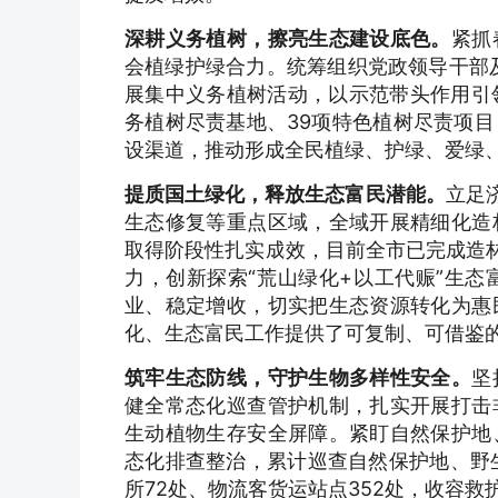
深耕义务植树，擦亮生态建设底色。
紧抓
会植绿护绿合力。统筹组织党政领导干部及
展集中义务植树活动，以示范带头作用引
务植树尽责基地、39项特色植树尽责项
设渠道，推动形成全民植绿、护绿、爱绿
提质国土绿化，释放生态富民潜能。
立足
生态修复等重点区域，全域开展精细化造
取得阶段性扎实成效，目前全市已完成造林
力，创新探索“荒山绿化+以工代赈”生
业、稳定增收，切实把生态资源转化为惠
化、生态富民工作提供了可复制、可借鉴
筑牢生态防线，守护生物多样性安全。
坚
健全常态化巡查管护机制，扎实开展打击
生动植物生存安全屏障。紧盯自然保护地
态化排查整治，累计巡查自然保护地、野生
所72处、物流客货运站点352处，收容