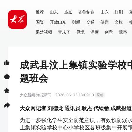
推荐
山东
热点
齐鲁制造
山东
短剧
国资
开放山东
财经
交通
健康
文旅
果然视频
青未了
灵境
深度
创意
观察
成武县汶上集镇实验学校
题班会
大众新闻·海报新闻
2026-06-03 18:09:10
原创
大众网记者 刘德龙 通讯员 耿杰 代绘敏 成武报道
为进一步强化学生安全防范意识，有效预防溺水
上集镇实验学校中心小学校区各班级集中开展“