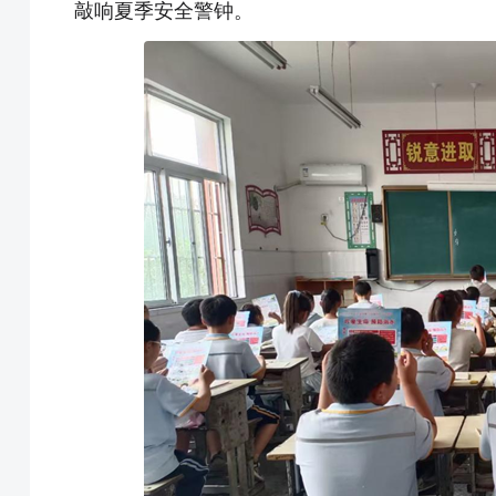
敲响夏季安全警钟。