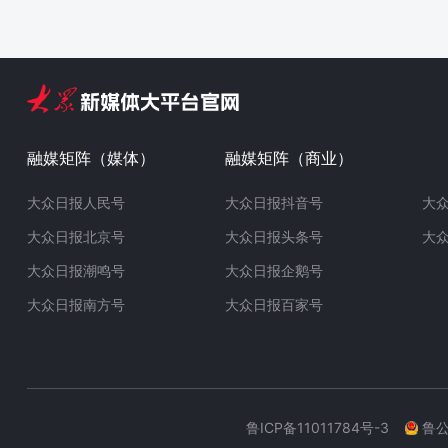
融媒矩阵（媒体）
融媒矩阵（商业）
大众日报人民号
大众日报抖音号
大
大众日报北京号
大众日报头条号
大
大众日报潮鸣号
大众日报企鹅号
大众日报南方号
大众日报百家号
鲁ICP备11011784号-3
鲁公网