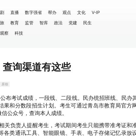
剧
直播
数字强省
帮办
观点
文化
V-IP
旅
教育
监管
智库
政法
党建
民生
观察
科技
，查询渠道有这些
原创
步公布考试成绩，一段线、二段线。民办统招班线、民办
结果和分数段招生计划。考生可通过青岛市教育局官方
微信公众号，查询本人成绩。
办相关负责人提醒考生，考试期间考生只能携带准考证和
等各类通讯工具、智能眼镜、手表、电子存储记忆录放