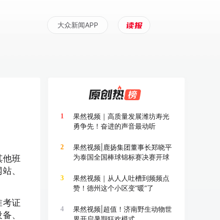
大众新闻APP
果然视频｜高质量发展潍坊寿光
1
勇争先！奋进的声音最动听
果然视频|鹿扬集团董事长郑晓平
2
为泰国全国棒球锦标赛决赛开球
其他班
网站、
果然视频｜从人人吐槽到频频点
3
赞！德州这个小区变“暖”了
准考证
果然视频|超值！济南野生动物世
4
设备、
界开启暑期狂欢模式