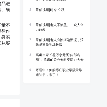
物品进
指、项
果然视频|时令·立秋
5
尽量不
果然视频|老人不慎坠井，众人合
6
力施救
规律作
自身实
果然视频|老人身陷河边淤泥，消
7
态从容
防员紧急到场救援
高考生家长花万余元买“内部名
8
额”，承诺的公办专科变民办大专
寄送中！你的枣庄职业学院录取
9
通知书，来了！