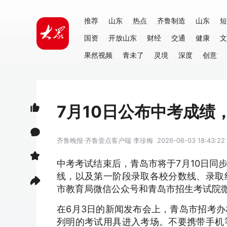
推荐
山东
热点
齐鲁制造
山东
短
国资
开放山东
财经
交通
健康
文
果然视频
青未了
灵境
深度
创意
7月10日公布中考成绩
齐鲁晚报·齐鲁壹点客户端
李珍梅
2026-06-03 18:43:22
中考考试结束后，青岛市将于7月10日同
线，以及第一阶段录取各校分数线、录取
市教育局微信公众号和青岛市招生考试院
在6月3日的新闻发布会上，青岛市招考
列明的考试用具进入考场。不要携带手机