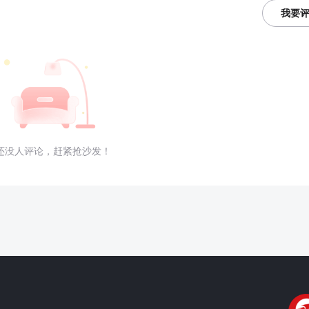
我要
还没人评论，赶紧抢沙发！