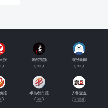
日报
果然视频
海报新闻
信
抖音
抖音
晚报
半岛都市报
齐鲁壹点
博
微博
学习强国