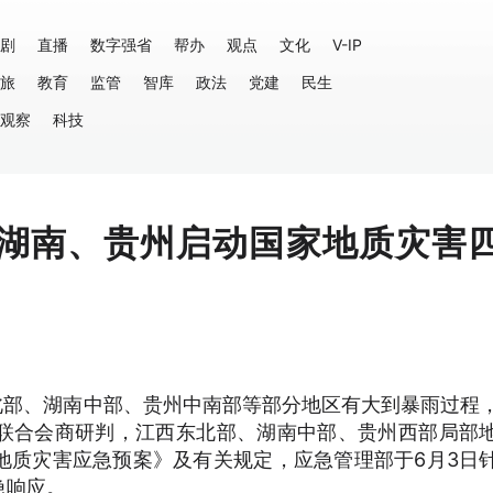
剧
直播
数字强省
帮办
观点
文化
V-IP
旅
教育
监管
智库
政法
党建
民生
观察
科技
湖南、贵州启动国家地质灾害
北部、湖南中部、贵州中南部等部分地区有大到暴雨过程
联合会商研判，江西东北部、湖南中部、贵州西部局部
地质灾害应急预案》及有关规定，应急管理部于6月3日
急响应。