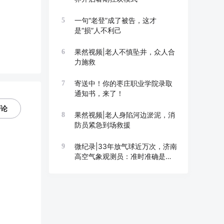
一句“老登”成了被告，这才
5
是“损”人不利己
果然视频|老人不慎坠井，众人合
6
力施救
寄送中！你的枣庄职业学院录取
7
通知书，来了！
评论
果然视频|老人身陷河边淤泥，消
8
防员紧急到场救援
微纪录|33年放气球近万次，济南
9
高空气象观测员：准时准确是底
线