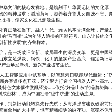
中华文明的核心发祥地，是镌刻千年华夏记忆的文化厚
物的精神追求；滔滔黄河，滋养着齐鲁儿女自强不息、
化脉搏，儒家文化在此溯源生根。
化真正活在当下、融入时代。潍坊风筝誉满全球，产量
的“马面裙”成为年轻人追捧的国潮符号。山东让传统文
创新性发展”的齐鲁样本。
阶，是一场破旧立新、破局重生的深度变革，更是中国
山东立足煤炭、钢铁、化工的坚实产业基底，锚定新旧
统产业焕发新机、新兴产业拔节生长。
人工智能应用中试基地，以智慧港口赋能现代航运；“
。新兴赛道多点开花，济宁聚力打造全国机器人产业高地
特色文旅催生微醺经济……依托“好品山东”的品牌矩阵
树成密林”，成为中国经济“稳中求进”的生动注脚。
作，到新旧动能转换先行先试；从海洋强省建设破浪前
擘画全局的大手笔，也有精雕细琢的绣花功。沉稳不保