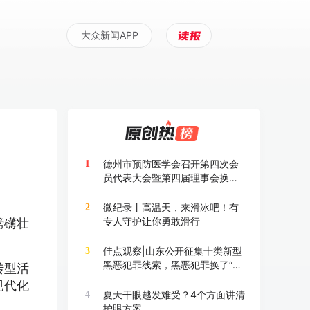
大众新闻APP
德州市预防医学会召开第四次会
1
员代表大会暨第四届理事会换届
大会
微纪录丨高温天，来滑冰吧！有
2
专人守护让你勇敢滑行
磅礴壮
佳点观察|山东公开征集十类新型
3
黑恶犯罪线索，黑恶犯罪换了“马
转型活
甲”也要打
现代化
夏天干眼越发难受？4个方面讲清
4
护眼方案