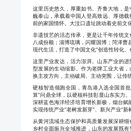
这里历史悠久，厚重如书。齐鲁大地，是
巍泰山，承载着中国人登高致远、厚德载
前的家国情怀。大汶口遗址跳动着史前文
非遗技艺的活态传承，更是让千年传统文
八成份额；淄博琉璃，闪耀国博；菏泽曹县
现代生活，打造了中国文化“创造性转化、
这里产业发达，活力澎湃。山东产业的进
型发展的生动缩影。作为老牌工业大省，
换主攻方向，主动破局、主动突围，让传
硬核智造领跑全国，青岛港入选全国首批
算”问鼎全球，以硬核科技彰显山东实力
深耕蓝色海洋经济培育增长新极，烟台赋能
实现传统产业“老树发新芽”、新兴产业“新
从黄河流域生态保护和高质量发展深耕细
乡村全面振兴全域推进，山东的发展既有