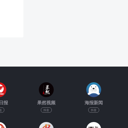
日报
果然视频
海报新闻
信
抖音
抖音