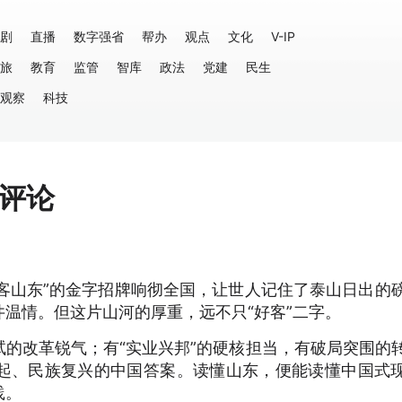
剧
直播
数字强省
帮办
观点
文化
V-IP
旅
教育
监管
智库
政法
党建
民生
观察
科技
报评论
好客山东”的金字招牌响彻全国，让世人记住了泰山日出的
温情。但这片山河的厚重，远不只“好客”二字。
的改革锐气；有“实业兴邦”的硬核担当，有破局突围的
起、民族复兴的中国答案。读懂山东，便能读懂中国式
践。