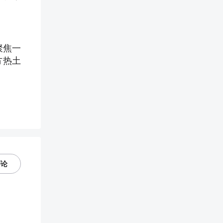
聚焦一
方热土
评论