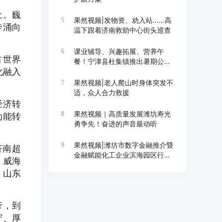
土。巍
果然视频|发物资、劝入站……高
5
奔涌向
温下跟着济南救助中心街头巡查
课业辅导、兴趣拓展、营养午
6
占世界
餐！宁津县杜集镇推出暑期公益
化融入
托管班
果然视频|老人爬山时身体突发不
7
适，众人合力救援
经济转
果然视频｜高质量发展潍坊寿光
8
动能转
勇争先！奋进的声音最动听
果然视频|潍坊市数字金融推介暨
9
济南超
金融赋能化工企业滨海园区行举
，威海
办
，山东
行，到
守、厚