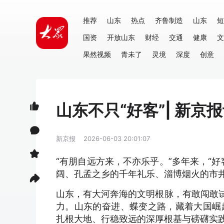
推荐
山东
热点
齐鲁制造
山东
短
国资
开放山东
财经
交通
健康
文
果然视频
青未了
灵境
深度
创意
山东不只“好客”| 新京
新京报
2026-06-03 20:01:07
“有朋自远方来，不亦乐乎。”多年来，“
阔、孔孟之乡的千年礼乐、淄博烟火的市井
山东，有大河奔海的文明根脉，有敢闯敢试
力。山东的奋进、蝶变之路，藏着大国崛
扎根大地、行稳致远的深厚根基与磅礴实