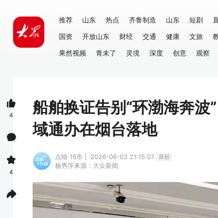
推荐
山东
热点
齐鲁制造
山东
短剧
国资
开放山东
财经
交通
健康
文旅
果然视频
青未了
灵境
深度
创意
观察
船舶换证告别“环渤海奔波
4
域通办在烟台落地
点睛·16市 | 2026-06-03 21:15:07
原创
杨秀萍
来源：大众新闻
4