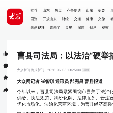
推荐
山东
热点
齐鲁制造
山东
短剧
国资
开放山东
财经
交通
健康
文旅
果然视频
青未了
灵境
深度
创意
观察
曹县司法局：以法治“硬举措
大众新闻·海报新闻
2026-06-03 19:25:00
原创
大众网记者 崔智琪 通讯员 郜宪昌 曹县报道
今年以来，曹县司法局紧紧围绕市县关于法治
供给、执法规范、纠纷化解、法律服务、普法
优化市场化、法治化营商环境，为曹县经济高质