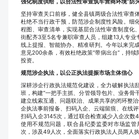
强化制度供给，以合法性审查筑牢营商环境“防火
坚持审查关口前移，健全县镇两级合法性审查
杜绝不当行政干预，防范涉企制度性风险。细
程图、审查清单，实现基层合法性审查制度化
街配齐3至5名专兼职审查人员，组建13人专业
线上提报、智能协办、精准研判。今年以来完成
意见200余条，有效杜绝政策“带病出台”，持
投资。
规范涉企执法，以公正执法提振市场主体信心
深耕涉企行政执法规范化建设，全力破解执法
班，构建“一把手主抓、分管领导包片、业务骨
建立线索互通、问题联治、成果共享的闭环整治
企执法事前报备、扫码入企、云端留痕、在线评价
扫码入企3145次，通过联合检查减少入企次数4
使用不规范问题，联合县纪委监委对市场监管
次，涉及49人次，全面落实行政执法人员两人