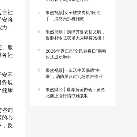
适合社
果然视频|女子被绞肉机“咬”住
5
手，消防员拆机施救
平安将
能力，
果然视频｜演绎齐鲁农耕文明，
6
鲁源村恢弘夜场大秀即将亮相！
态、服
2026年枣庄市“全民健身日”启动
7
服务社
仪式成功举办
果然视频|一车活牛因暴晒“中
8
子安不
暑”，消防员及时到场喷淋作业
服务展
疗健康
果然财经 | 世界黄金协会：黄金
9
此前上涨行情或难复制
与咨询
区的心
势，反