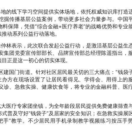
各地的线下学习空间提供实体场地，依托权威知识库打造
挖掘传播基层公益案例，带动更多社会力量参与。中国
料保障，凭借“综合金融+医疗养老”的战略优势和专业
续推动系列公益行动落地。
涂仲林表示，此次联合发起公益行动，是激活基层公益生
安集团党委宣传部部长、品牌宣传部总经理陈遥指出，
项目正是这一初心的切实体现。
区建国门街道。针对社区居民最关切的三大痛点：“钱袋
主办方在现场设置了让居民看得见、学得会、用得上的
义诊、急救实操、健康饮食等，将专业的金融科普、医
北大医疗专家团坐镇，为全年龄段居民提供免费健康筛查
式普及守好“钱袋子”及居家的安全知识；在急救实操展
把手”教学。不少居民用手机录制教学视频练习按压手