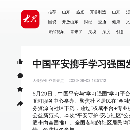
推荐
山东
热点
齐鲁制造
山东
短
国资
开放山东
财经
交通
健康
文
果然视频
青未了
灵境
深度
创意
中国平安携手学习强国发
大众报业·齐鲁壹点
2026-06-03 18:51:12
5月29日，中国平安与“学习强国”学习平
党群服务中心举办。聚焦社区居民在“金融
务资源向社区下沉，通过“权威平台+专业
公益新范式。本次“平安守护·安心社区”
逐步向全国推广。全国各地的社区居民均可通
情、免费报名参与。