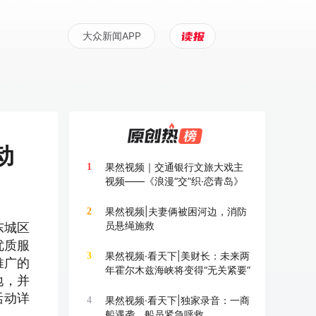
大众新闻APP
动
果然视频｜交通银行文旅大戏主
1
视频——《浪漫“交”织·恋青岛》
果然视频|夫妻俩被困河边，消防
2
员悬绳施救
东城区
优质服
果然视频·看天下|美财长：未来两
3
推广的
年霍尔木兹海峡将变得“无关紧要”
地，并
活动详
果然视频·看天下|独家录音：一商
4
船遇袭，船员紧急呼救