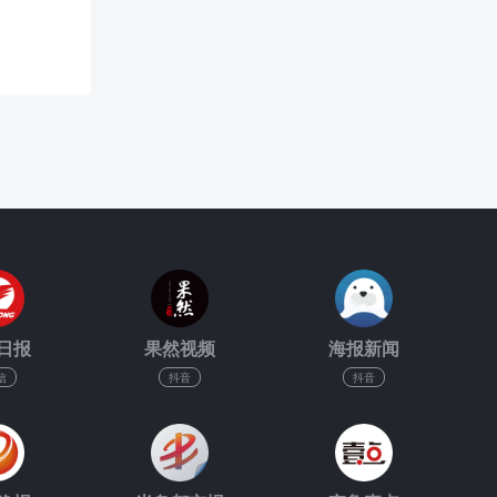
日报
果然视频
海报新闻
信
抖音
抖音