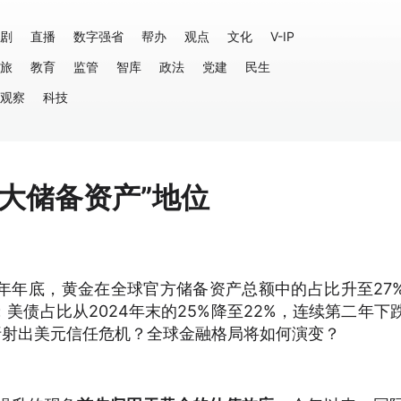
剧
直播
数字强省
帮办
观点
文化
V-IP
旅
教育
监管
智库
政法
党建
民生
观察
科技
大储备资产”地位
5年年底，黄金在全球官方储备资产总额中的占比升至27
美债占比从2024年末的25%降至22%，连续第二年下
折射出美元信任危机？全球金融格局将如何演变？