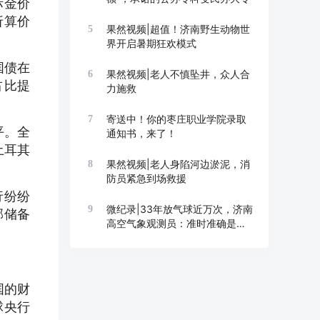
际金价
折算价
果然视频|超值！济南野生动物世
5
界开启暑期狂欢模式
国债在
果然视频|老人不慎坠井，众人合
6
占比提
力施救
寄送中！你的枣庄职业学院录取
7
平。全
通知书，来了！
土耳其
果然视频|老人身陷河边淤泥，消
8
防员紧急到场救援
行纷纷
微纪录|33年放气球近万次，济南
9
邦储备
高空气象观测员：准时准确是底
线
国的财
球央行