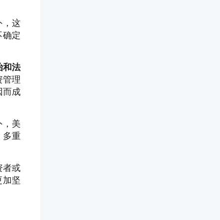
外，这
不确定
治和法
资管理
因而成
外，美
，多重
资者或
更加坚