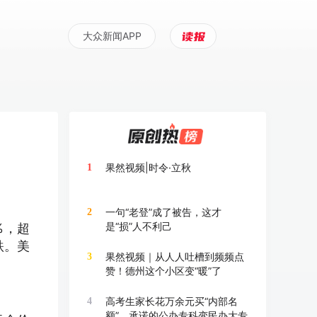
大众新闻APP
果然视频|时令·立秋
1
一句“老登”成了被告，这才
2
是“损”人不利己
%，超
跌。美
果然视频｜从人人吐槽到频频点
3
赞！德州这个小区变“暖”了
高考生家长花万余元买“内部名
4
额”，承诺的公办专科变民办大专