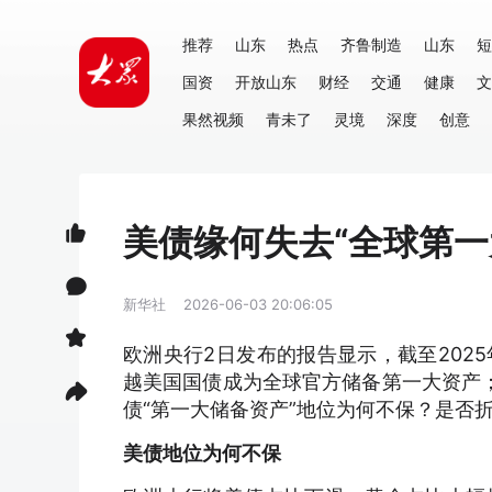
推荐
山东
热点
齐鲁制造
山东
短
国资
开放山东
财经
交通
健康
文
果然视频
青未了
灵境
深度
创意
美债缘何失去“全球第一
新华社
2026-06-03 20:06:05
欧洲央行2日发布的报告显示，截至202
越美国国债成为全球官方储备第一大资产；
债“第一大储备资产”地位为何不保？是否
美债地位为何不保