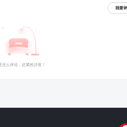
我要
还没人评论，赶紧抢沙发！