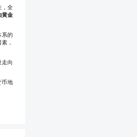
性，全
由黄金
体系的
因素，
段走向
货币地