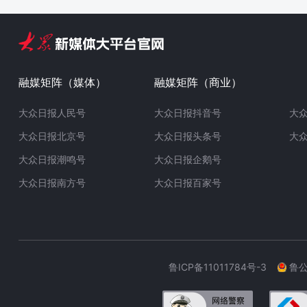
融媒矩阵（媒体）
融媒矩阵（商业）
大众日报人民号
大众日报抖音号
大
大众日报北京号
大众日报头条号
大
大众日报潮鸣号
大众日报企鹅号
大众日报南方号
大众日报百家号
鲁ICP备11011784号-3
鲁公网